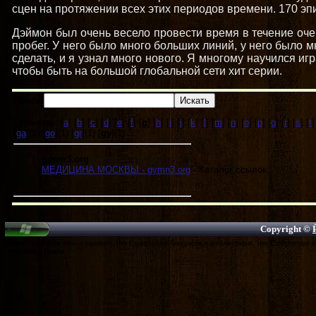
сцен на протяжении всех этих периодов времени. 170 эпи
Дэймон был очень весело провести время в течение оч
пробег. У него было много больших линий, у него было м
сделать, и я узнал много нового. Я многому научился иг
чтобы быть на большой глобальной сети хит серии.
Поиск:
Страницы: [
a
] [
b
] [
c
] [
d
] [
e
] [
f
] [
g
] [
h
] [
i
] [
j
] [
k
] [
l
] [
m
] [
n
] [
o
] [
p
] [
q
] [
r
] [
s
] [
t
]
[
ga
](1) [
go
](1) [
gr
](1) [
gy
](1)
gymn3.org
МЕДИЦИНА МОСКВЫ - gymn3.org
- Каталог ссылок.
Copyright ©
Дэймон Сальваторе обои и картинки, Йен Сомерхолдер биография и фильмография, Йен Сомерхолдер и 
Сомерхолдер Пресса