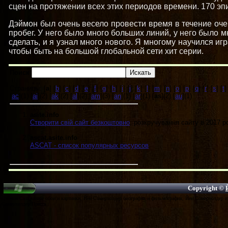
сцен на протяжении всех этих периодов времени. 170 эпи
Дэймон был очень весело провести время в течение оч
пробег. У него было много больших линий, у него было м
сделать, и я узнал много нового. Я многому научился иг
чтобы быть на большой глобальной сети хит серии.
Поиск:
Страницы: [
a
] [
b
] [
c
] [
d
] [
e
] [
f
] [
g
] [
h
] [
i
] [
j
] [
k
] [
l
] [
m
] [
n
] [
o
] [
p
] [
q
] [
r
] [
s
] [
t
]
[
ac
](1) [
ai
](2) [
ak
](2) [
al
](2) [
am
](3) [
an
](1) [
ar
](1) [
as
](2) [
au
](1)
asite.info
Створити свій сайт безкоштовно
, розкручування сайту в 2017 ро
ascat.asite.info
ASCAT - список популярных ресурсов
.
Copyright ©
Дэймон Сальваторе обои и картинки, Йен Сомерхолдер биография и фильмография, Йен Сомерхолдер и 
Сомерхолдер Пресса