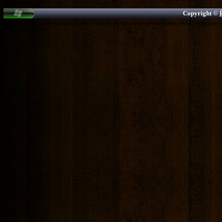
Copyright ©
Дэймон Сальваторе обои и картинки, Йен Сомерхолдер биография и фильмография, Йен Сомерхолдер и 
Сомерхолдер Пресса