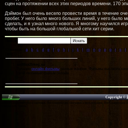
сцен на протяжении всех этих периодов времени. 170 эпи
Дэймон был очень весело провести время в течение оч
пробег. У него было много больших линий, у него было м
сделать, и я узнал много нового. Я многому научился иг
чтобы быть на большой глобальной сети хит серии.
Поиск:
Страницы: [
a
] [
b
] [
c
] [
d
] [
e
] [
f
] [
g
] [
h
] [
i
] [
j
] [
k
] [
l
] [
m
] [
n
] [
o
] [
p
] [
q
] [
r
] [
s
] [
t
]
[
xn
](1)
xn80aa2bkeg.su
Лучшие
онлайн фильмы
разных жанров. Фильмы высокого кач
свой любимый фильм онлайн.
Copyright ©
Дэймон Сальваторе обои и картинки, Йен Сомерхолдер биография и фильмография, Йен Сомерхолдер и 
Сомерхолдер Пресса