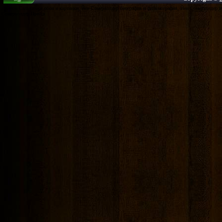
Дэймон Сальваторе обои и картинки, Йен Сомерхолдер биография и фильмография, Йен Сомерхолдер и 
Сомерхолдер Пресса