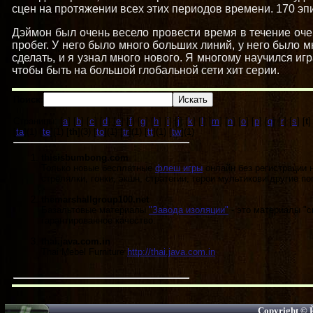
сцен на протяжении всех этих периодов времени. 170 эпи
Дэймон был очень весело провести время в течение оч
пробег. У него было много больших линий, у него было м
сделать, и я узнал много нового. Я многому научился иг
чтобы быть на большой глобальной сети хит серии.
Поиск:
Страницы: [
a
] [
b
] [
c
] [
d
] [
e
] [
f
] [
g
] [
h
] [
i
] [
j
] [
k
] [
l
] [
m
] [
n
] [
o
] [
p
] [
q
] [
r
] [
s
] [
t
]
[
ta
](1) [
te
](1) [
th
](3) [
to
](1) [
tr
](1) [
tt
](1) [
tw
](1)
thisisbumbong.com
Только новые бесплатные
флеш игры
онлайн без регистрации 
стрелялки, гонки, экшн, стратегии, герои мультикови другие п
themarshallgroup100.net
Базальтовые материалы
"Завода изоляции"
- это материалы "с
гарантированное качество.
thai.java.com.in
Thai Mebel Furniture
http://thai.java.com.in
Copyright ©