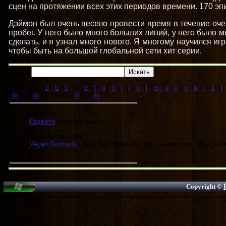
сцен на протяжении всех этих периодов времени. 170 эпи
Дэймон был очень весело провести время в течение оч
пробег. У него было много больших линий, у него было м
сделать, и я узнал много нового. Я многому научился иг
чтобы быть на большой глобальной сети хит серии.
Поиск:
Страницы: [
a
] [
b
] [
c
] [
d
] [
e
] [
f
] [
g
] [
h
] [
i
] [
j
] [
k
] [
l
] [
m
] [
n
] [
o
] [
p
] [
q
] [
r
] [
s
] [
t
]
[
da
](2) [
dc
](1) [
de
](2) [
di
](2) [
do
](1)
debts.su
Гаджети
новинки техніки.
de.yourtrap.com
Vegan Germany
- Blog ?ber Vegetarismus, Veganismus, Rohkost u
Copyright ©
Дэймон Сальваторе обои и картинки, Йен Сомерхолдер биография и фильмография, Йен Сомерхолдер и 
Сомерхолдер Пресса