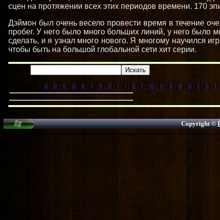
сцен на протяжении всех этих периодов времени. 170 эпи
Дэймон был очень весело провести время в течение оч
пробег. У него было много больших линий, у него было м
сделать, и я узнал много нового. Я многому научился иг
чтобы быть на большой глобальной сети хит серии.
Поиск:
Страницы: [
a
] [
b
] [
c
] [
d
] [
e
] [
f
] [
g
] [
h
] [
i
] [
j
] [
k
] [
l
] [
m
] [
n
] [
o
] [
p
] [
q
] [
r
] [
s
] [
t
]
Copyright ©
Дэймон Сальваторе обои и картинки, Йен Сомерхолдер биография и фильмография, Йен Сомерхолдер и 
Сомерхолдер Пресса