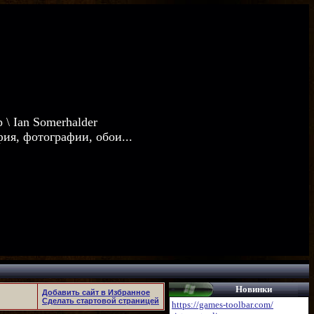
р \
Ian Somerhalder
ия, фотографии, обои...
Новинки
Добавить сайт в Избранное
Сделать стартовой страницей
https://games-toolbar.com/