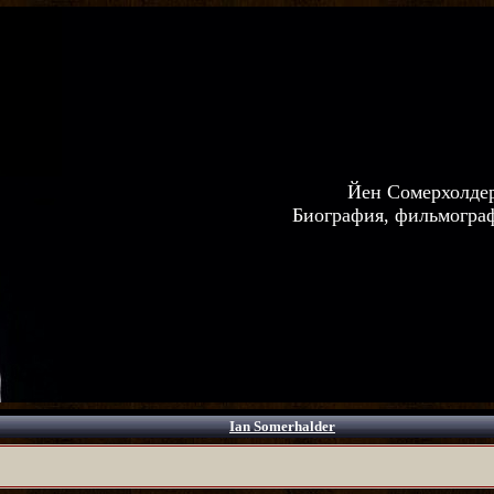
Йен Сомерхолде
Биография, фильмограф
Ian Somerhalder