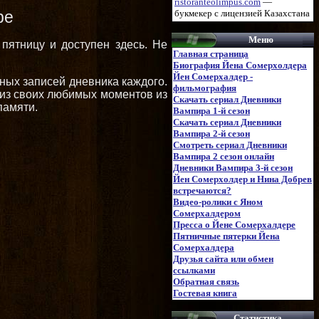
ristoranteolimpus.com
—
ре
букмекер с лицензией Казахстана
Меню
пятницу и доступен здесь. Не
Главная страница
Биография Йена Сомерхолдера
Йен Сомерхалдер -
ьных записей дневника каждого.
фильмография
м из своих любимых моментов из
Скачать сериал Дневники
памяти.
Вампира 1-й сезон
Скачать сериал Дневники
Вампира 2-й сезон
Смотреть сериал Дневники
Вампира 2 сезон онлайн
Дневники Вампира 3-й сезон
Йен Сомерхолдер и Нина Добрев
встречаются?
Видео-ролики с Яном
Сомерхалдером
Пресса о Йене Сомерхалдере
Пятничные пятерки Йена
Сомерхалдера
Друзья сайта или обмен
ссылками
Обратная связь
Гостевая книга
Статистика