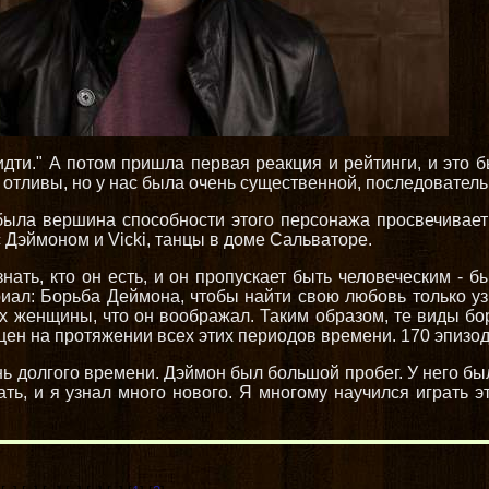
т идти." А потом пришла первая реакция и рейтинги, и это 
 и отливы, но у нас была очень существенной, последовате
ыла вершина способности этого персонажа просвечивает 
 Дэймоном и Vicki, танцы в доме Сальваторе.
нать, кто он есть, и он пропускает быть человеческим - 
риал: Борьба Деймона, чтобы найти свою любовь только уз
азах женщины, что он воображал. Таким образом, те виды 
ен на протяжении всех этих периодов времени. 170 эпизодо
ь долгого времени. Дэймон был большой пробег. У него бы
ть, и я узнал много нового. Я многому научился играть 