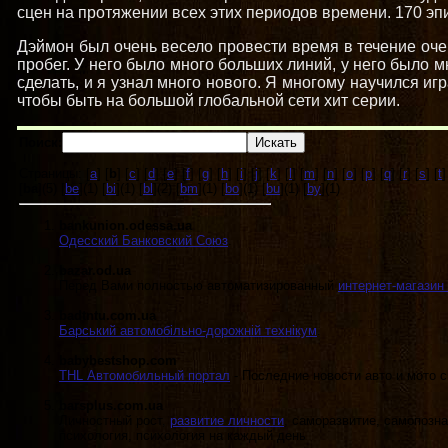
сцен на протяжении всех этих периодов времени. 170 эпи
Дэймон был очень весело провести время в течение оч
пробег. У него было много больших линий, у него было м
сделать, и я узнал много нового. Я многому научился иг
чтобы быть на большой глобальной сети хит серии.
Поиск:
Страницы: [
a
] [
b
] [
c
] [
d
] [
e
] [
f
] [
g
] [
h
] [
i
] [
j
] [
k
] [
l
] [
m
] [
n
] [
o
] [
p
] [
q
] [
r
] [
s
] [
t
]
[
ba
](5) [
be
](1) [
bi
](1) [
bl
](2) [
bm
](1) [
bo
](1) [
bu
](1) [
by
](1)
bankunion.odessa.ua
Одесский Банковский Союз
.
bazar.od.ua
Перед Вами полностью автоматизированный
интернет-магазин 
badtntu.com.ua
Барський автомобiльно-дорожнiй технiкум
.
babybestshop.com
THL Автомобильный портал
- Последние новости авто и мото с
barsplus.com.ua
Личностный рост,
развитие личности
, саморазвитие, самопозн
психология, психология на каждый день