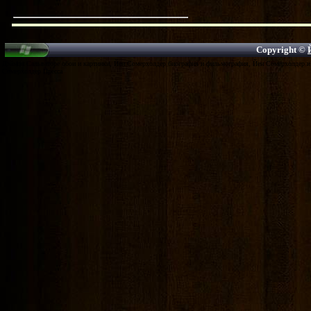
Copyright ©
Дэймон Сальваторе обои и картинки, Йен Сомерхолдер биография и фильмография, Йен Сомерхолдер и 
Сомерхолдер Пресса