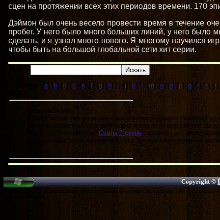
сцен на протяжении всех этих периодов времени. 170 эпи
Дэймон был очень весело провести время в течение оч
пробег. У него было много больших линий, у него было м
сделать, и я узнал много нового. Я многому научился иг
чтобы быть на большой глобальной сети хит серии.
Поиск:
Страницы: [
a
] [
b
] [
c
] [
d
] [
e
] [
f
] [
g
] [
h
] [
i
] [
j
] [
k
] [
l
] [
m
] [
n
] [
o
] [
p
] [
q
] [
r
] [
s
] [
t
]
[
yo
](1)
yourdacia.info
После более чем успешного начала последовало не менее уд
это уже известная торговая марка и под этой маркой уже выпу
односерийный фильм "
Сваты 7 сезон
", второй - это двух сери
сериал «Сваты 3», четвертый - это 16-серийный сериал «Сваты
Copyright ©
Дэймон Сальваторе обои и картинки, Йен Сомерхолдер биография и фильмография, Йен Сомерхолдер и 
Сомерхолдер Пресса